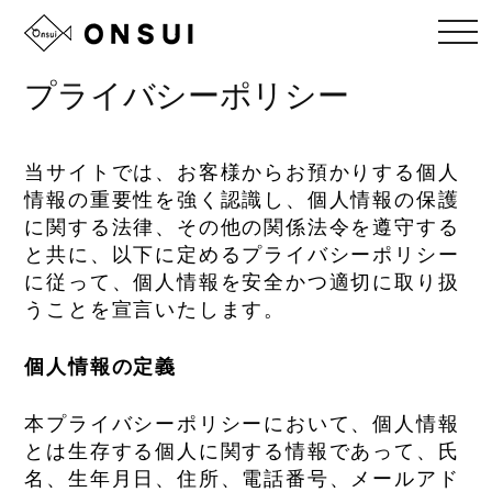
コ
メ
ニ
ン
ュ
ー
テ
プライバシーポリシー
ン
ツ
へ
当サイトでは、お客様からお預かりする個人
ス
情報の重要性を強く認識し、個人情報の保護
キ
に関する法律、その他の関係法令を遵守する
ッ
と共に、以下に定めるプライバシーポリシー
プ
に従って、個人情報を安全かつ適切に取り扱
うことを宣言いたします。
個人情報の定義
本プライバシーポリシーにおいて、個人情報
とは生存する個人に関する情報であって、氏
名、生年月日、住所、電話番号、メールアド